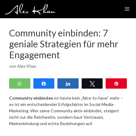
Zum
Inhalt
springen
Community einbinden: 7
geniale Strategien für mehr
Engagement
von
Alex Khan
WhatsApp
Teilen
Teilen
Twittern
Pin
Community einbinden
ist heute kein „Nice-to-have“ mehr –
es ist ein entscheidender Erfolgsfaktor im Social-Media-
Marketing. Wer seine Community aktiv einbindet, steigert
nicht nur die Reichweite, sondern baut Vertrauen,
Markenbindung und echte Beziehungen auf.