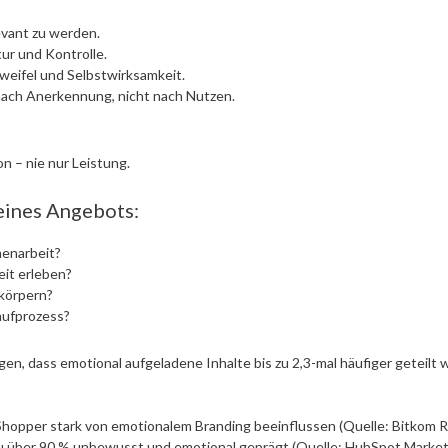
levant zu werden.
ur und Kontrolle.
weifel und Selbstwirksamkeit.
ach Anerkennung, nicht nach Nutzen.
n – nie nur Leistung.
eines Angebots:
enarbeit?
it erleben?
rkörpern?
aufprozess?
gen, dass emotional aufgeladene Inhalte bis zu 2,3-mal häufiger geteilt w
hopper stark von emotionalem Branding beeinflussen (Quelle: Bitkom R
 über 90 % unbewusst und emotional geprägt (Quelle: HubSpot Marketin