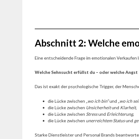
Abschnitt 2: Welche emot
Eine entscheidende Frage im emotionalen Verkaufen l
Welche Sehnsucht erfüllst du – oder welche Angst 
Das ist exakt der psychologische Trigger, der Mensch
die Lücke zwischen
„wo ich bin“
und
„wo ich sei
die Lücke zwischen
Unsicherheit
und
Klarheit
,
die Lücke zwischen
Stress
und
Erleichterung
,
die Lücke zwischen
unerreichtem Status
und
ge
Starke Dienstleister und Personal Brands beantworten