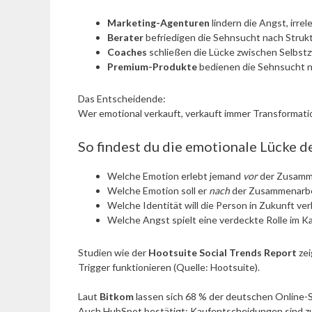
Marketing-Agenturen
lindern die Angst, irre
Berater
befriedigen die Sehnsucht nach Strukt
Coaches
schließen die Lücke zwischen Selbstz
Premium-Produkte
bedienen die Sehnsucht n
Das Entscheidende:
Wer emotional verkauft, verkauft immer Transformatio
So findest du die emotionale Lücke d
Welche Emotion erlebt jemand
vor
der Zusamm
Welche Emotion soll er
nach
der Zusammenarbe
Welche Identität will die Person in Zukunft ve
Welche Angst spielt eine verdeckte Rolle im K
Studien wie der
Hootsuite Social Trends Report
zei
Trigger funktionieren (Quelle: Hootsuite).
Laut
Bitkom
lassen sich 68 % der deutschen Online-S
Auch HubSpot bestätigt: Kaufentscheidungen sind zu