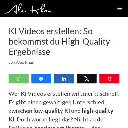
Zum
Inhalt
springen
KI Videos erstellen: So
bekommst du High-Quality-
Ergebnisse
von
Alex Khan
WhatsApp
Teilen
Teilen
Twittern
Pin
Wer KI Videos erstellen will, merkt schnell:
Es gibt einen gewaltigen Unterschied
zwischen
low-quality KI
und
high-quality
KI
. Doch woran liegt das? Nicht an der
Software, sondern am
Prompt
– der